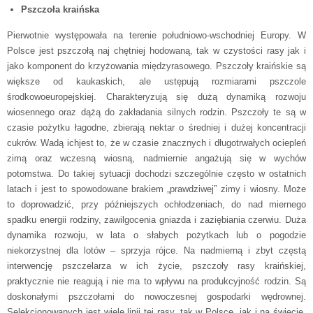
Pszczoła kraińska
Pierwotnie występowała na terenie południowo-wschodniej Europy. W
Polsce jest pszczołą naj chętniej hodowaną, tak w czystości rasy jak i
jako komponent do krzyżowania międzyrasowego. Pszczoły kraińskie są
większe od kaukaskich, ale ustępują rozmiarami pszczole
środkowoeuropejskiej. Charakteryzują się dużą dynamiką rozwoju
wiosennego oraz dążą do zakładania silnych rodzin. Pszczoły te są w
czasie pożytku łagodne, zbierają nektar o średniej i dużej koncentracji
cukrów. Wadą ichjest to, że w czasie znacznych i długotrwałych ociepleń
zimą oraz wczesną wiosną, nadmiernie angażują się w wychów
potomstwa. Do takiej sytuacji dochodzi szczególnie często w ostatnich
latach i jest to spowodowane brakiem „prawdziwej” zimy i wiosny. Może
to doprowadzić, przy późniejszych ochłodzeniach, do nad­ miernego
spadku energii rodziny, zawilgocenia gniazda i zaziębiania czerwiu. Duża
dynamika rozwoju, w lata o słabych pożytkach lub o pogodzie
niekorzystnej dla lotów – sprzyja rójce. Na nadmierną i zbyt częstą
interwencję pszczelarza w ich życie, pszczoły rasy kraińskiej,
praktycznie nie reagują i nie ma to wpływu na produkcyjność rodzin. Są
doskonałymi pszczołami do nowoczesnej gospodarki wędrownej.
Selekcjonowanych jest wiele linii tej rasy, tak w Polsce, jak i na świecie.