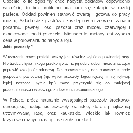
Obecnie, o ile zgłosimy chęć nabycia odkładów odpowiednio
wcześniej, to bez problemu uda nam się zakupić w każdej
pasiece. Odkład powinien stanowić zwartą i gotową do pracy
rodzinę. Składa się z plastrów z zasklepionym czerwiem, zapasu
pokarmu, pewnej ilości pszczół oraz młodej, czerwiącej i
oznakowanej matki pszczelej. Minusem tej metody jest wysoka
cena w porównaniu do nabycia roju.
Jakie pszczoły
?
W tworzeniu nowej pasieki, ważny jest również wybór odpowiedniej rasy.
Nie trzeba chyba nikogo przekonywać, iż jej dobry dobór, może znacząco
poprawić wydajność miodową. Dostosowanie rasy do stosowanej metody
gospodarki pasiecznej (np. wybór pszczoły łagodniejszej, mniej rojliwej,
lepiej noszącej pyłek itp.) może przyczynić się do mniejszej
pracochłonności i większego zadowolenia ekonomicznego.
W Polsce, prócz naturalnie występującej pszczoły środkowo­
europejskiej hoduje się pszczoły kraińskie, które są najliczniej
utrzymywaną rasą oraz kaukaskie, włoskie jak również
krzyżówki różnych ras np. pszczołę buckfast.