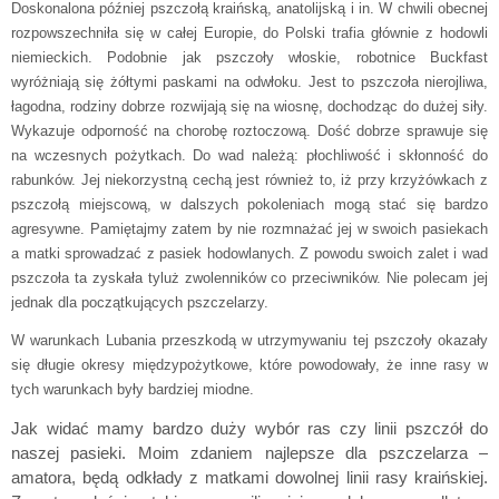
Doskonalona później pszczołą kraińską, anatolijską i in. W chwili obecnej
rozpowszechniła się w całej Europie, do Polski trafia głównie z hodowli
niemieckich. Podobnie jak pszczoły włoskie, robotnice Buckfast
wyróżniają się żółtymi paskami na odwłoku. Jest to pszczoła nierojliwa,
łagodna, rodziny dobrze rozwijają się na wiosnę, dochodząc do dużej siły.
Wykazuje odporność na chorobę roztoczową. Dość dobrze sprawuje się
na wczesnych pożytkach. Do wad należą: płochliwość i skłonność do
rabunków. Jej niekorzystną cechą jest również to, iż przy krzyżówkach z
pszczołą miejscową, w dalszych pokoleniach mogą stać się bardzo
agresywne. Pamiętajmy zatem by nie rozmnażać jej w swoich pasiekach
a matki sprowadzać z pasiek hodowlanych. Z powodu swoich zalet i wad
pszczoła ta zyskała tyluż zwolenników co przeciwników. Nie polecam jej
jednak dla początkujących pszczelarzy.
W warunkach Lubania przeszkodą w utrzymywaniu tej pszczoły okazały
się długie okresy międzypożytkowe, które powodowały, że inne rasy w
tych warunkach były bardziej miodne.
Jak widać mamy bardzo duży wybór ras czy linii pszczół do
naszej pasieki. Moim zdaniem najlepsze dla pszczelarza –
amatora, będą odkłady z matkami dowolnej linii rasy kraińskiej.