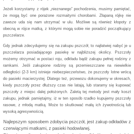
Jeżeli korzystamy z rójek „nieznanego” pochodzenia, musimy pamiętać,
że mogą być one porażone rozmaitymi chorobami. Złapaną rójkę nie
zawsze uda się nam utrzymać w ulu. Możliwe są również kłopoty z
obecną w rójce matką, z którymi mogą sobie nie poradzić początkujący
pszczelarze.
Gdy jednak zdecydujemy się na zakupu pszczół, to najłatwiej nabyć je u
pszczelarza posiadającego pasiekę w najbliższej okolicy. Pszczoły
możemy otrzymać w postaci roju, odkładu bądź zakupu pełnej rodziny z
ramkami. Jeśli zakupione rodziny są przemieszczane na niewielkie
odległości (2-3 km) istnieje niebezpieczeństwo, że pszczoły lotne wrócą
do pasieki macierzystej. Dlatego też, przewozu dokonujemy w okresach,
kiedy pszczoły przez dłuższy czas nie latają, lub staramy się kupować
pszczoły z miejsc dalej położonych. Zaletą tej metody jest mały koszt
zakupu, jednak pamiętajmy, iż w ten sposób rzadko kupujemy pszczoły
rasowe, z młodą matką. Może to skutkować małą ich żywotnością lub
wysoką agresywnością.
Najlepszym sposobem zdobycia pszczół, jest zakup odkładów z
czerwiącymi matkami, z pasieki hodowlanej.