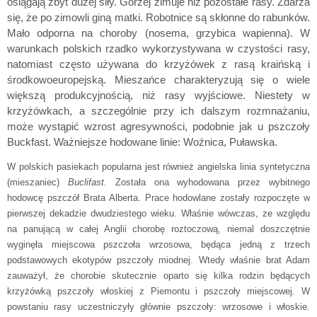
osiągają zbyt dużej siły. Gorzej zimuje niż pozostałe rasy. Zdarza
się, że po zimowli giną matki. Robotnice są skłonne do rabunków.
Mało odporna na choroby (nosema, grzybica wapienna). W
warunkach polskich rzadko wykorzystywana w czystości rasy,
natomiast często używana do krzyżówek z rasą kraińską i
środkowoeuropejską. Mieszańce charakteryzują się o wiele
większą produkcyjnością, niż rasy wyjściowe. Niestety w
krzyżówkach, a szczególnie przy ich dalszym rozmnażaniu,
może wystąpić wzrost agresywności, podobnie jak u pszczoły
Buckfast. Ważniejsze hodowane linie: Woźnica, Puławska.
W polskich pasiekach popularna jest również angielska linia syntetyczna
(mieszaniec)
Buclifast.
Została ona wyhodowana przez wybitnego
hodowcę pszczół Brata Alberta. Prace hodowlane zostały rozpoczęte w
pierwszej dekadzie dwudziestego wieku. Właśnie wówczas, ze względu
na panującą w całej Anglii chorobę roztoczową, niemal doszczętnie
wyginęła miejscowa pszczoła wrzosowa, będąca jedną z trzech
podstawowych ekotypów pszczoły miodnej. Wtedy właśnie brat Adam
zauważył, że chorobie skutecznie oparto się kilka rodzin będących
krzyżówką pszczoły włoskiej z Piemontu i pszczoły miejscowej. W
powstaniu rasy uczestniczyły głównie pszczoły: wrzosowe i włoskie.