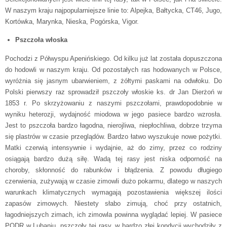
W naszym kraju najpopularniejsze linie to: Alpejka, Bałtycka, CT46, Jugo,
Kortówka, Marynka, Nieska, Pogórska, Vigor.
Pszczoła włoska
Pochodzi z Półwyspu Apenińskiego. Od kilku już lat została dopuszczona
do hodowli w naszym kraju. Od pozostałych ras hodowanych w Polsce,
wyróżnia się jasnym ubarwieniem, z żółtymi paskami na odwłoku. Do
Polski pierwszy raz sprowadził pszczoły włoskie ks. dr Jan Dierżoń w
1853 r. Po skrzyżowaniu z naszymi pszczołami, prawdopodobnie w
wyniku heterozji, wydajność miodowa w jego pasiece bardzo wzrosła.
Jest to pszczoła bardzo łagodna, nierojliwa, niepłochliwa, dobrze trzyma
się plastrów w czasie przeglądów. Bardzo łatwo wyszukuje nowe pożytki.
Matki czerwią intensywnie i wydajnie, aż do zimy, przez co rodziny
osiągają bardzo dużą siłę. Wadą tej rasy jest niska odporność na
choroby, skłonność do rabunków i błądzenia. Z powodu długiego
czerwienia, zużywają w czasie zimowli dużo pokarmu, dlatego w naszych
warunkach klimatycznych wymagają pozostawienia większej ilości
zapasów zimowych. Niestety słabo zimują, choć przy ostatnich,
łagodniejszych zimach, ich zimowla powinna wyglądać lepiej. W pasiece
PODR w Lubaniu, pszczoły tej rasy, w bardzo złej kondycji wychodziły z