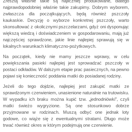
Zresztą właśnie takie są najliczniej produkowane, dlatego
najprawdopodobniej właśnie takie zakupimy. Dobrym wyborem,
zwłaszcza dla początkujących, będą również pszczoły
kaukaskie. Decyzję o wyborze konkretnej pszczoły, warto
skonsultować z okolicznymi pszczelarzami, gdyż oni dysponując
większą wiedzą i doświadczeniem w gospodarowaniu, mają już
najczęściej sprawdzone, jakie linie najlepiej sprawują się w
lokalnych warunkach klimatyczno-pożytkowych.
Na początek, kiedy nie mamy jeszcze wprawy, w celu
powiększania pasieki najlepiej jest sprowadzać pszczoły w
postaci odkładów. W dalszym etapie prac pasiecznych, na pewno
pojawi się konieczność poddania matki do posiadanej rodziny.
Jeżeli do tego dojdzie, najlepiej jest zakupić matki ze
sprawdzonym czerwieniem, unasienione naturalnie na trutowisku.
W wypadku ich braku można kupić tzw. „jednodniówki”, czyli
matki świeżo wygryzione. Są one stosunkowo dobrze
przyjmowane w rodzinach. Muszą odbyć one jednak loty
godowe, co wiąże się z ewentualnymi stratami. Długo może
trwać również okres w którym podejmują one czerwienie.