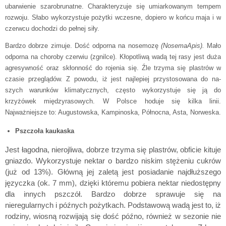
ubarwienie szarobrunatne. Charakteryzuje się umiarkowanym tempem
rozwoju. Słabo wykorzystuje pożytki wczesne, dopiero w końcu maja i w
czerwcu dochodzi do pełnej siły.
Bardzo dobrze zimuje. Dość odporna na nosemozę
(NosemaApis).
Mało
odporna na choroby czerwiu (zgnilce). Kłopotliwą wadą tej rasy jest duża
agresywność oraz skłonność do rojenia się. Źle trzyma się plastrów w
czasie przeglądów. Z powodu, iż jest najlepiej przystosowana do na­
szych warunków klimatycznych, często wykorzystuje się ją do
krzyżówek międzyrasowych. W Polsce hoduje się kilka linii.
Najważniejsze to: Augustowska, Kampinoska, Północna, Asta, Norweska.
Pszczoła kaukaska
Jest łagodna, nierojliwa, dobrze trzyma się plastrów, obficie kituje
gniazdo. Wykorzystuje nektar o bardzo niskim stężeniu cukrów
(już od 13%). Główną jej zaletą jest posiadanie najdłuższego
języczka (ok. 7 mm), dzięki któremu pobiera nektar niedostępny
dla innych pszczół. Bardzo dobrze sprawuje się na
nieregularnych i późnych pożytkach. Podstawową wadą jest to, iż
rodziny, wiosną rozwijają się dość późno, również w sezonie nie