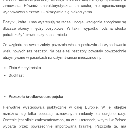
zimowania. Również charakterystyczna ich cecha, nie ograniczonego
wychowywania czerwiu – okazywała się niekorzystna.
Pożytki, które u nas występują są raczej ubogie, względnie spotykane są
dłuższe okresy między pożytkowe. W takim wypadku rodzina włoska
potrafi zużyć prawie cały zapas miodu.
Ze względu na swoje zalety pszczoła włoska posłużyła do wyhodowania
wielu nowych ras pszczół. Na bazie tej pszczoły powstały powszechnie
utrzymywane w pasiekach na całym świecie mieszańce np.:
Złota Amerykańska
Buckfast
Pszczoła środkowoeuropejska
Pierwotnie występowała praktycznie w całej Europie. W jej obrębie
rozróżnia się kilka populacji uznawanych niekiedy za odrębne rasy.
Obecnie jest silnie zmieszańcowana, na wielu terenach, w tym i w Polsce
wyparta przez powszechnie importowaną krainkę. Pszczoła ta, ma