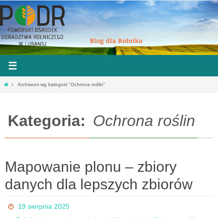
Przejdź
do
treści
Strona
Archiwum wg kategorii "Ochrona roślin"
główna
Kategoria:
Ochrona roślin
Mapowanie plonu – zbiory
danych dla lepszych zbiorów
19 sierpnia 2025