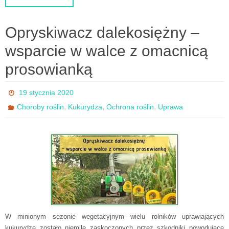
Opryskiwacz dalekosiężny –
wsparcie w walce z omacnicą
prosowianką
19 stycznia 2020
,
,
,
Choroby roślin
Kukurydza
Ochrona roślin
Uprawa
W minionym sezonie wegetacyjnym wielu rolników uprawiających
kukurydzę zostało niemile zaskoczonych przez szkodniki powodujące